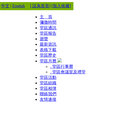
中文
|
English
[ 設為首頁]
[加入收藏]
主 頁
彌撒時間
堂區通訊
堂區報告
迴聲
最新資訊
表格下載
堂區歷史
堂區月曆
. 堂區行事曆
. 堂區會議室及禮堂
堂區活動
堂區組織
堂區相簿
聯絡我們
友情連接