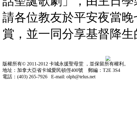
話聖誕歌劇」，由主日學
請各位教友於平安夜當晚
賞，並一同分享基督降生
版權所有© 2011-2012 卡城永援聖母堂 ，並保留所有權利。
地址：加拿大亞省卡城愛民頓俓400號 郵編：T2E 3S4
電話：(403) 265-7926 E-mail: olph@telus.net