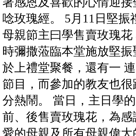
著感恩及喜歡的心情迎接
唸玫瑰經。 5月11日堅
母親節主曰學售賣玫瑰花
時彌撒蒞臨本堂施放堅振
於上禮堂聚餐，還有一 
節目，而參加的教友也很
分熱鬧。 當日，主日學
前、後售賣玫瑰花，為感
愛的母親及所有母親偉大的愛