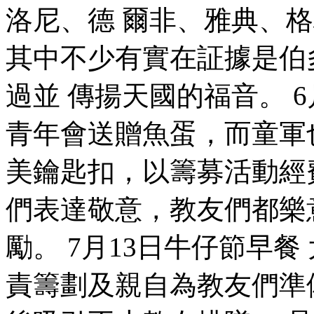
洛尼、德 爾非、雅典、
其中不少有實在証據是伯
過並 傳揚天國的福音。 6
青年會送贈魚蛋，而童軍
美鑰匙扣，以籌募活動經
們表達敬意，教友們都樂
勵。 7月13日牛仔節早餐
責籌劃及親自為教友們準