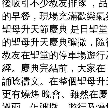
後吸引不少教友排隊 ，
的早餐，現場充滿歡樂氣氛
聖母升天節慶典 是日聖
的聖母升天慶典彌撒，隨
教友在聖堂的停車場遊行
經。慶典完結前，大家在
誦唸禱文。在整個聖母升
更有燒烤 晚會。雖然在
過雨，但彌撒、遊行及燒