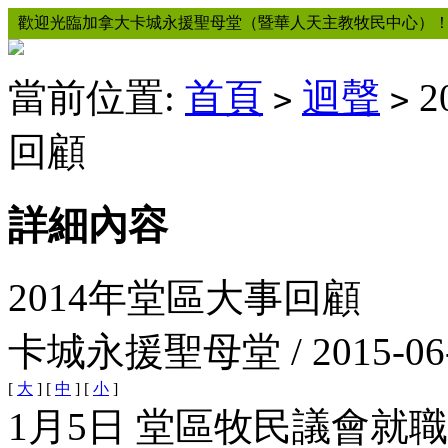
歡迎光臨加拿大卡城永援聖母堂（暨華人天主教牧民中心）
當前位置:
首頁
迴聲
2
>
>
回顧
詳細內容
2014年堂區大事回顧
卡城永援聖母堂 / 2015-06
[
大
] [
中
] [
小
]
1月5日 堂區牧民議會就