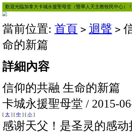
歡迎光臨加拿大卡城永援聖母堂（暨華人天主教牧民中心）
當前位置:
首頁
迴聲
信
>
>
命的新篇
詳細內容
信仰的共融 生命的新篇
卡城永援聖母堂 / 2015-06
[
大
] [
中
] [
小
]
感谢天父！是圣灵的感动