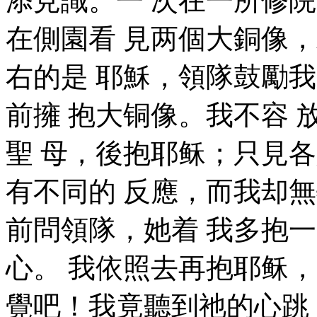
添見識。一 次在一所修院
在側園看 見两個大銅像，
右的是 耶穌，領隊鼓勵我
前擁 抱大铜像。我不容 
聖 母，後抱耶稣；只見
有不同的 反應，而我却
前問領隊，她着 我多抱
心。 我依照去再抱耶稣，
覺吧！我竟聽到祂的心跳