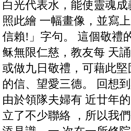
白光代表水，能使靈魂成
照此繪 一幅畫像，並寫
信賴!」字句。 這個敬禮
稣無限仁慈，教友每 天
或做九日敬禮，可藉此堅
的信、望愛三德。 回想到
由於領隊夫婦有 近廿年的
立了不少聯絡 ，所以我們