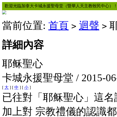
歡迎光臨加拿大卡城永援聖母堂（暨華人天主教牧民中心）
當前位置:
首頁
迴聲
>
>
詳細內容
耶稣聖心
卡城永援聖母堂 / 2015-06
[
大
] [
中
] [
小
]
已往對「耶稣聖心」這名
加上對 宗教禮儀的認識