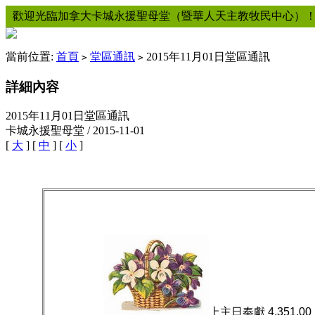
歡迎光臨加拿大卡城永援聖母堂（暨華人天主教牧民中心）
當前位置:
首頁
堂區通訊
2015年11月01日堂區通訊
>
>
詳細內容
2015年11月01日堂區通訊
卡城永援聖母堂 / 2015-11-01
[
大
] [
中
] [
小
]
上主日奉獻
4,351.00